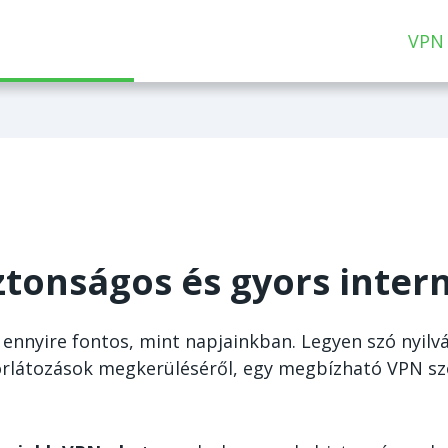
VPN
ztonságos és gyors inter
nnyire fontos, mint napjainkban. Legyen szó nyilvá
 korlátozások megkerüléséről, egy megbízható VPN sz