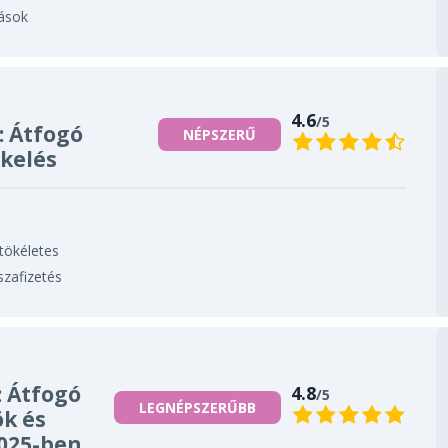
ások
4.6
/5
 Átfogó
NÉPSZERŰ
ékelés
tökéletes
szafizetés
 Átfogó
4.8
/5
LEGNÉPSZERŰBB
ök és
025-ben