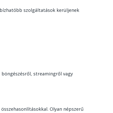
bízhatóbb szolgáltatások kerüljenek
s böngészésről, streamingről vagy
s összehasonlításokkal. Olyan népszerű