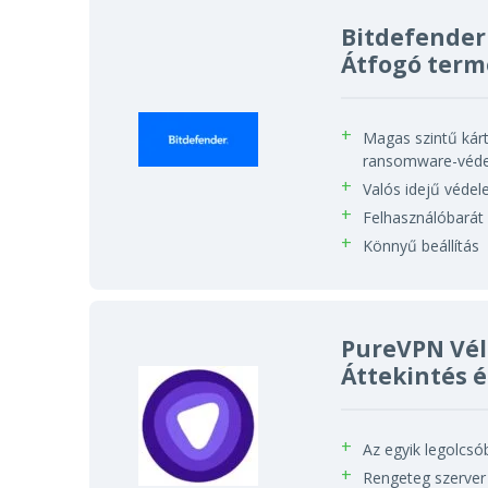
Bitdefender
Átfogó term
Magas szintű kár
ransomware-véd
Valós idejű véde
Felhasználóbarát 
Könnyű beállítás
PureVPN Vé
Áttekintés é
Az egyik legolcsó
Rengeteg szerver