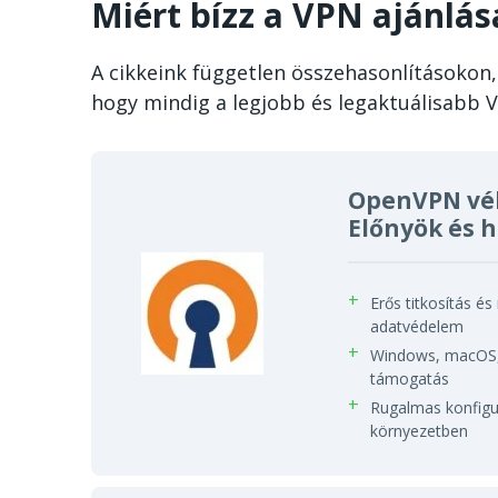
Miért bízz a VPN ajánlá
A cikkeink független összehasonlításokon, 
hogy mindig a legjobb és legaktuálisabb 
OpenVPN vé
Előnyök és 
Erős titkosítás é
adatvédelem
Windows, macOS, 
támogatás
Rugalmas konfigur
környezetben