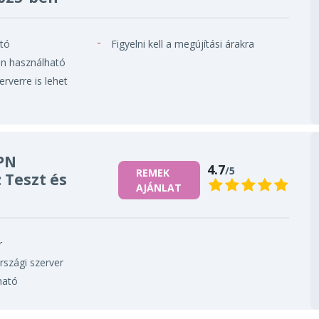
ató
Figyelni kell a megújítási árakra
n használható
rverre is lehet
PN
4.7
/5
REMEK
 Teszt és
AJÁNLAT
r
rszági szerver
ható