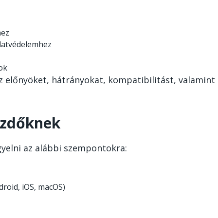
hez
adatvédelemhez
ok
 előnyöket, hátrányokat, kompatibilitást, valamint
ezdőknek
yelni az alábbi szempontokra:
roid, iOS, macOS)