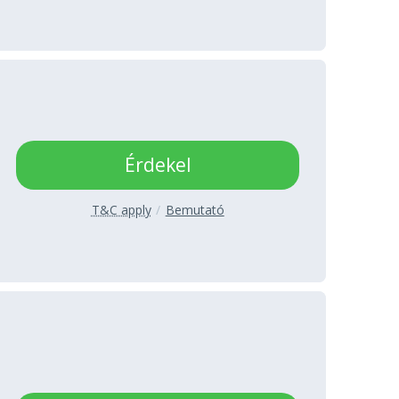
Érdekel
T&C apply
Bemutató