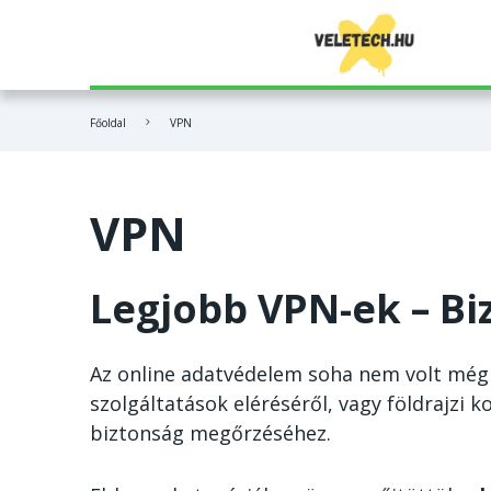
OpenVPN
Base44
Bitpanda vélemények
Főoldal
VPN
NordVPN
FL Studio
Coinbase vélemények
Surfshark
Veed
MEXC vélemények
VPN
Bitdefender
Hostinger
Legjobb VPN-ek – Bi
ExpressVPN
PureVPN
Az online adatvédelem soha nem volt még e
szolgáltatások eléréséről, vagy földrajzi
biztonság megőrzéséhez.