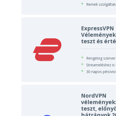
Remek szolgáltat
ExpressVPN
Vélemények:
teszt és ért
Rengeteg szerver
Streameléshez is 
30 napos pénzvis
NordVPN
vélemények:
teszt, előny
hátrányok 2