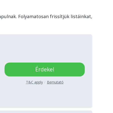
pulnak. Folyamatosan frissítjük listáinkat,
Érdekel
T&C apply
Bemutató