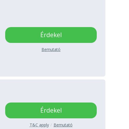
Érdekel
Bemutató
Érdekel
T&C apply
Bemutató