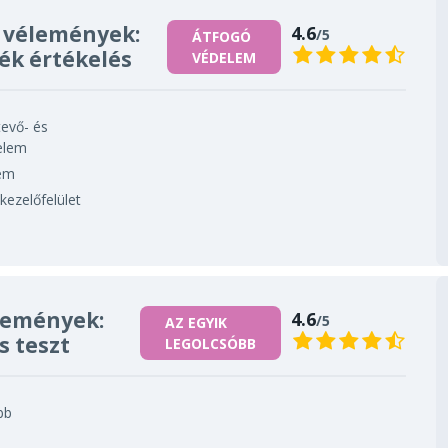
 vélemények:
4.6
/5
ÁTFOGÓ
ék értékelés
VÉDELEM
tevő- és
elem
lem
kezelőfelület
lemények:
4.6
/5
AZ EGYIK
s teszt
LEGOLCSÓBB
bb