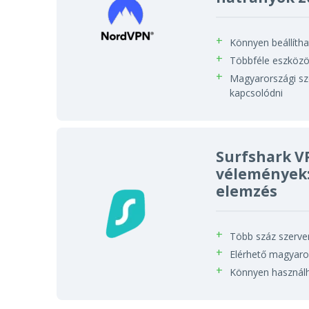
Könnyen beállíth
Többféle eszközö
Magyarországi sze
kapcsolódni
Surfshark V
vélemények:
elemzés
Több száz szerve
Elérhető magyaro
Könnyen használ