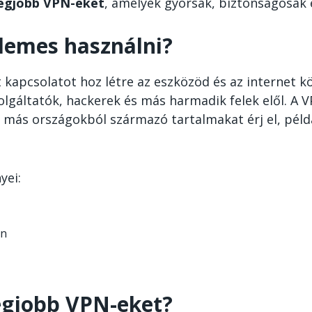
egjobb VPN-eket
, amelyek gyorsak, biztonságosak é
rdemes használni?
t kapcsolatot hoz létre az eszközöd és az internet 
olgáltatók, hackerek és más harmadik felek elől. A
y más országokból származó tartalmakat érj el, péld
yei:
on
legjobb VPN-eket?