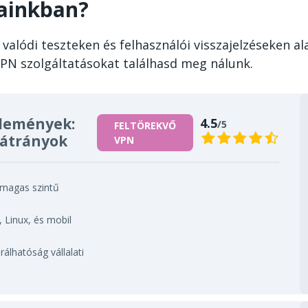
sainkban?
valódi teszteken és felhasználói visszajelzéseken ala
VPN szolgáltatásokat találhasd meg nálunk.
lemények:
4.5
/5
FELTÖREKVŐ
hátrányok
VPN
s magas szintű
Linux, és mobil
álhatóság vállalati