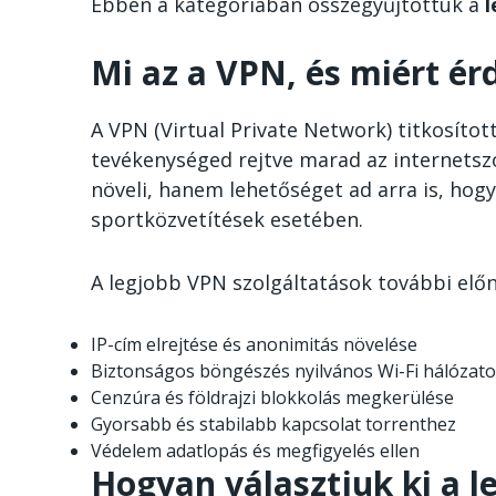
Ebben a kategóriában összegyűjtöttük a
l
Mi az a VPN, és miért é
A VPN (Virtual Private Network) titkosítot
tevékenységed rejtve marad az internetsz
növeli, hanem lehetőséget ad arra is, hog
sportközvetítések esetében.
A legjobb VPN szolgáltatások további előn
IP-cím elrejtése és anonimitás növelése
Biztonságos böngészés nyilvános Wi-Fi hálózat
Cenzúra és földrajzi blokkolás megkerülése
Gyorsabb és stabilabb kapcsolat torrenthez
Védelem adatlopás és megfigyelés ellen
Hogyan választjuk ki a 