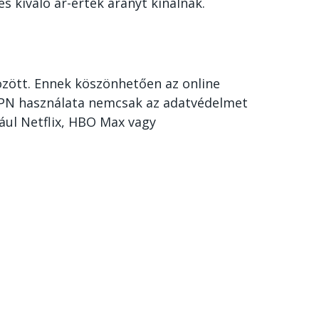
s kiváló ár-érték arányt kínálnak.
között. Ennek köszönhetően az online
 VPN használata nemcsak az adatvédelmet
ául Netflix, HBO Max vagy