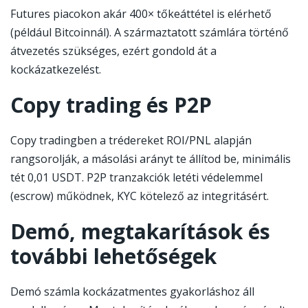
Futures piacokon akár 400× tőkeáttétel is elérhető
(például Bitcoinnál). A származtatott számlára történő
átvezetés szükséges, ezért gondold át a
kockázatkezelést.
Copy trading és P2P
Copy tradingben a trédereket ROI/PNL alapján
rangsorolják, a másolási arányt te állítod be, minimális
tét 0,01 USDT. P2P tranzakciók letéti védelemmel
(escrow) működnek, KYC kötelező az integritásért.
Demó, megtakarítások és
további lehetőségek
Demó számla kockázatmentes gyakorláshoz áll