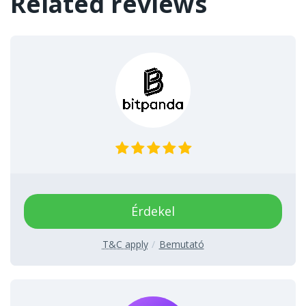
Related reviews
Érdekel
T&C apply
Bemutató