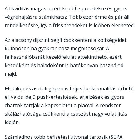
A likviditás magas, ezért kisebb spreadekre és gyors
végrehajtásra számíthatsz. Több ezer érme és pár áll
rendelkezésre, így a friss trendeket is időben elérheted.
Az alacsony díjszint segít csökkenteni a költségeidet,
különösen ha gyakran adsz megbízásokat. A
felhasználóbarát kezelőfelület áttekinthető, ezért
kezdőként és haladóként is hatékonyan használod
majd.
Mobilon és asztali gépen is teljes funkcionalitás érhető
el: valós idejű push-értesítések, árjelzések és gyors
chartok tartják a kapcsolatot a piaccal. A rendszer
skálázhatósága csökkenti a csúszást nagy volatilitás
idején.
Számládhoz több befizetési útvonal tartozik (SEPA,