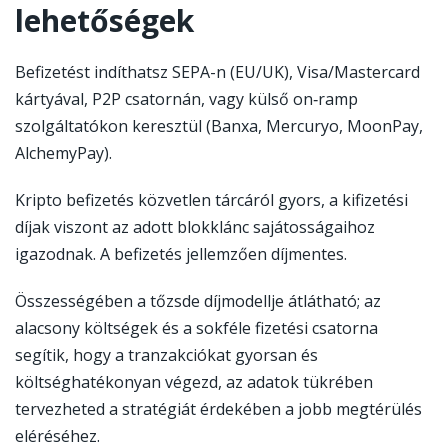
lehetőségek
Befizetést indíthatsz SEPA-n (EU/UK), Visa/Mastercard
kártyával, P2P csatornán, vagy külső on‑ramp
szolgáltatókon keresztül (Banxa, Mercuryo, MoonPay,
AlchemyPay).
Kripto befizetés közvetlen tárcáról gyors, a kifizetési
díjak viszont az adott blokklánc sajátosságaihoz
igazodnak. A befizetés jellemzően díjmentes.
Összességében a tőzsde díjmodellje átlátható; az
alacsony költségek és a sokféle fizetési csatorna
segítik, hogy a tranzakciókat gyorsan és
költséghatékonyan végezd, az adatok tükrében
tervezheted a stratégiát érdekében a jobb megtérülés
eléréséhez.