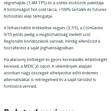
végrehajtás (1,4M TPS) és a széles eszközök palettája.
A biztonságot hot-cold tárca, >100% tartalék és futures
biztosítási alap támogatja.
A felhasználók értékelése vegyes (3,7/5), a CoinGecko
9/10 jelzés pedig a megbízhatóság mellett szól.
Regionális korlátozások vannak; mindig ellenőrizd a
hozzáférést a saját joghatóságodban.
Ha alacsony költséget és gyors kereskedés lehetőségét
keresed, a MEXC jó opció. A vélemények alapján
azonban nagy összegek elhelyezése előtt érdemes
alternatívákat is mérlegelned és a saját tárolást is
fontolóra venned.