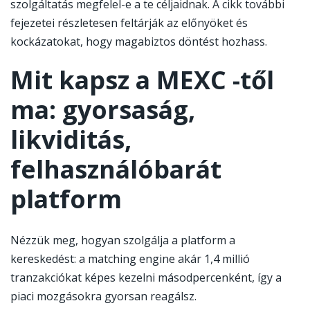
szolgáltatás megfelel-e a te céljaidnak. A cikk további
fejezetei részletesen feltárják az előnyöket és
kockázatokat, hogy magabiztos döntést hozhass.
-
Mit kapsz a
MEXC
-től
Go
ma: gyorsaság,
mexc
likviditás,
felhasználóbarát
platform
Nézzük meg, hogyan szolgálja a platform a
kereskedést: a matching engine akár 1,4 millió
tranzakciókat képes kezelni másodpercenként, így a
piaci mozgásokra gyorsan reagálsz.