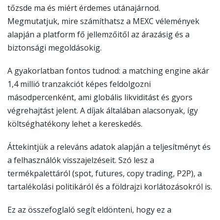
tőzsde ma és miért érdemes utánajárnod.
Megmutatjuk, mire számíthatsz a MEXC vélemények
alapján a platform fő jellemzőitől az árazásig és a
biztonsági megoldásokig.
A gyakorlatban fontos tudnod: a matching engine akár
1,4 millió tranzakciót képes feldolgozni
másodpercenként, ami globális likviditást és gyors
végrehajtást jelent. A díjak általában alacsonyak, így
költséghatékony lehet a kereskedés.
Áttekintjük a releváns adatok alapján a teljesítményt és
a felhasználók visszajelzéseit. Szó lesz a
termékpalettáról (spot, futures, copy trading, P2P), a
tartalékolási politikáról és a földrajzi korlátozásokról is.
Ez az összefoglaló segít eldönteni, hogy ez a