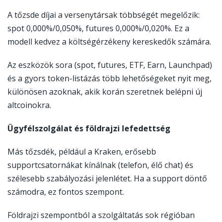
A tőzsde díjai a versenytársak többségét megelőzik:
spot 0,000%/0,050%, futures 0,000%/0,020%. Ez a
modell kedvez a költségérzékeny kereskedők számára.
Az eszközök sora (spot, futures, ETF, Earn, Launchpad)
és a gyors token-listázás több lehetőségeket nyit meg,
különösen azoknak, akik korán szeretnek belépni új
altcoinokra.
Ügyfélszolgálat és földrajzi lefedettség
Más tőzsdék, például a Kraken, erősebb
supportcsatornákat kínálnak (telefon, élő chat) és
szélesebb szabályozási jelenlétet. Ha a support döntő
számodra, ez fontos szempont.
Földrajzi szempontból a szolgáltatás sok régióban