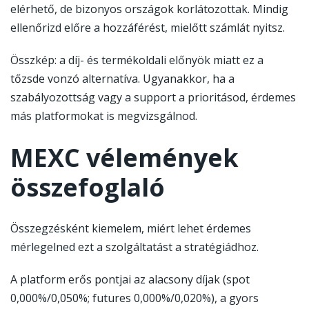
elérhető, de bizonyos országok korlátozottak. Mindig
ellenőrizd előre a hozzáférést, mielőtt számlát nyitsz.
Összkép: a díj- és termékoldali előnyök miatt ez a
tőzsde vonzó alternatíva. Ugyanakkor, ha a
szabályozottság vagy a support a prioritásod, érdemes
más platformokat is megvizsgálnod.
MEXC vélemények
összefoglaló
Összegzésként kiemelem, miért lehet érdemes
mérlegelned ezt a szolgáltatást a stratégiádhoz.
A platform erős pontjai az alacsony díjak (spot
0,000%/0,050%; futures 0,000%/0,020%), a gyors