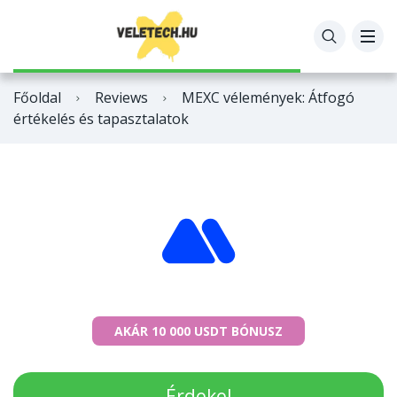
OpenVPN
Base44
Bitpanda vélemények
Főoldal
Reviews
MEXC vélemények: Átfogó
NordVPN
FL Studio
Coinbase vélemények
értékelés és tapasztalatok
Surfshark
Veed
MEXC vélemények
Bitdefender
Hostinger
ExpressVPN
PureVPN
AKÁR 10 000 USDT BÓNUSZ
Érdekel