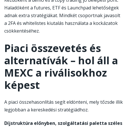
Kezdőként a demó és a copy trading jó belépési pont.
Haladóként a futures, ETF és Launchpad lehetőségek
adnak extra stratégiákat. Mindkét csoportnak javasolt
a 2FA és whitelistes kiutalás használata a kockázatok
csökkentéséhez.
Piaci összevetés és
alternatívák – hol áll a
MEXC a riválisokhoz
képest
A piaci összehasonlítás segít eldönteni, mely tőzsde illik
legjobban a kereskedési stratégiádhoz.
Díjstruktúra előnyben, szolgáltatási paletta széles