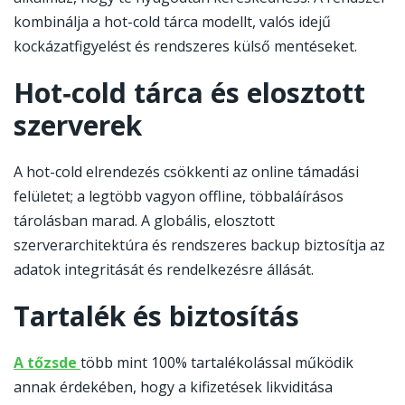
kombinálja a hot-cold tárca modellt, valós idejű
kockázatfigyelést és rendszeres külső mentéseket.
Hot‑cold tárca és elosztott
szerverek
A hot-cold elrendezés csökkenti az online támadási
felületet; a legtöbb vagyon offline, többaláírásos
tárolásban marad. A globális, elosztott
szerverarchitektúra és rendszeres backup biztosítja az
adatok integritását és rendelkezésre állását.
Tartalék és biztosítás
-
A tőzsde
több mint 100% tartalékolással működik
Go
annak érdekében, hogy a kifizetések likviditása