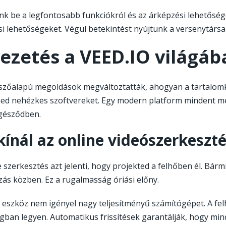
k be a legfontosabb funkciókról és az árképzési lehetőségek
ési lehetőségeket. Végül betekintést nyújtunk a versenytársak
ezetés a VEED.IO világáb
zőalapú megoldások megváltoztatták, ahogyan a tartalomké
ned nehézkes szoftvereket. Egy modern platform mindent me
észődben.
kínál az online videószerkeszt
e szerkesztés azt jelenti, hogy projekted a felhőben él. Bár
zás közben. Ez a rugalmasság óriási előny.
n eszköz nem igényel nagy teljesítményű számítógépet. A fe
gban legyen. Automatikus frissítések garantálják, hogy min