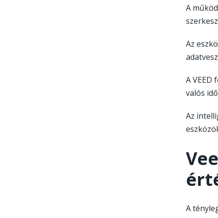
A működé
szerkesz
Az eszkö
adatvesz
A VEED f
valós id
Az intel
eszközök
Vee
ért
A tényle