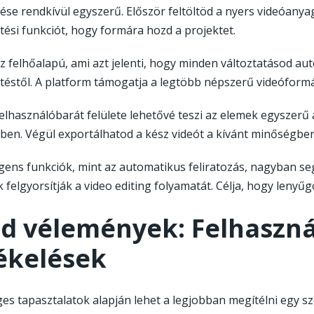
se rendkívül egyszerű. Először feltöltöd a nyers videóany
tési funkciót, hogy formára hozd a projektet.
z felhőalapú, ami azt jelenti, hogy minden változtatásod au
téstől. A platform támogatja a legtöbb népszerű videóformá
elhasználóbarát felülete lehetővé teszi az elemek egyszerű 
őben. Végül exportálhatod a kész videót a kívánt minőségben
ligens funkciók, mint az automatikus feliratozás, nagyban s
 felgyorsítják a video editing folyamatát. Célja, hogy lenyűg
d vélemények: Felhasznál
ékelések
ges tapasztalatok alapján lehet a legjobban megítélni egy szo