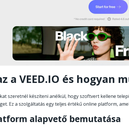
az a VEED.IO és hogyan 
kat szeretnél készíteni anélkül, hogy szoftvert kellene tele
get. Ez a szolgáltatás egy teljes értékű online platform, am
atform alapvető bemutatása