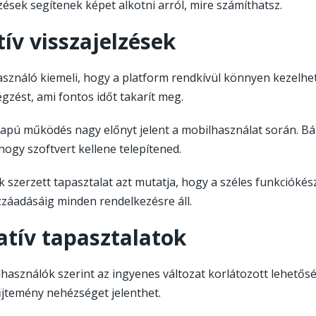
lzések segítenek képet alkotni arról, mire számíthatsz.
tív visszajelzések
asználó kiemeli, hogy a platform rendkívül könnyen kezelhető
zést, ami fontos időt takarít meg.
lapú működés nagy előnyt jelent a mobilhasználat során. B
 hogy szoftvert kellene telepítened.
k szerzett tapasztalat azt mutatja, hogy a széles funkciókész
záadásáig minden rendelkezésre áll.
tív tapasztalatok
használók szerint az ingyenes változat korlátozott lehetősége
jtemény nehézséget jelenthet.