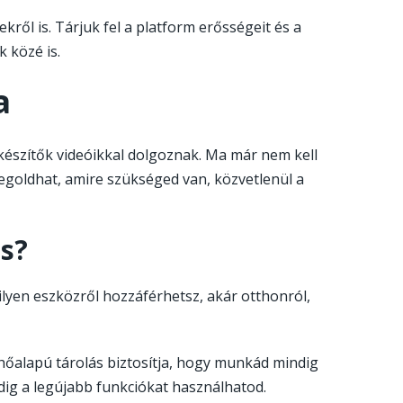
ről is. Tárjuk fel a platform erősségeit és a
 közé is.
a
szítők videóikkal dolgoznak. Ma már nem kell
goldhat, amire szükséged van, közvetlenül a
és?
milyen eszközről hozzáférhetsz, akár otthonról,
lhőalapú tárolás biztosítja, hogy munkád mindig
dig a legújabb funkciókat használhatod.