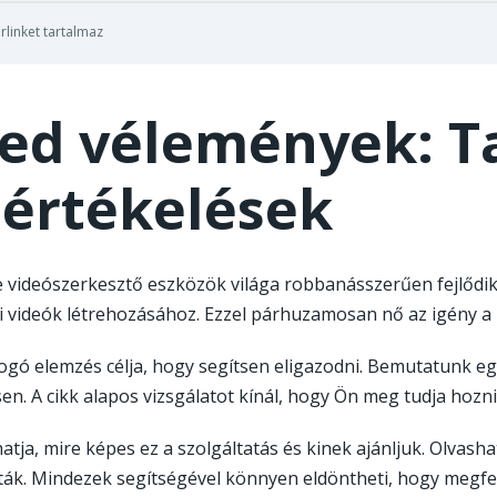
rlinket tartalmaz
ed vélemények: T
 értékelések
e videószerkesztő eszközök világa robbanásszerűen fejlődik
 videók létrehozásához. Ezzel párhuzamosan nő az igény a 
fogó elemzés célja, hogy segítsen eligazodni. Bemutatunk e
sen. A cikk alapos vizsgálatot kínál, hogy Ön meg tudja hozni
tja, mire képes ez a szolgáltatás és kinek ajánljuk. Olvasha
ták. Mindezek segítségével könnyen eldöntheti, hogy megfel