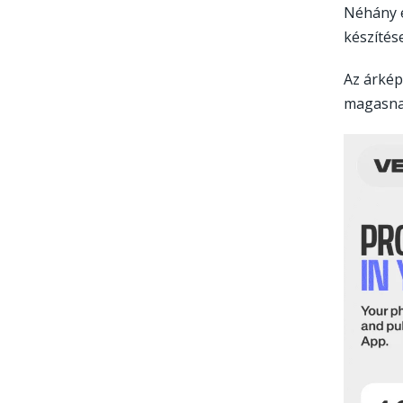
Néhány e
készítés
Az árkép
magasna