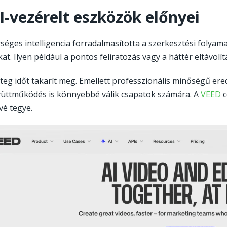
I-vezérelt eszközök előnyei
séges intelligencia forradalmasította a szerkesztési folya
at. Ilyen például a pontos feliratozás vagy a háttér eltávolít
teg időt takarít meg. Emellett professzionális minőségű ere
-
yüttműködés is könnyebbé válik csapatok számára. A
VEED
c
vé tegye.
v