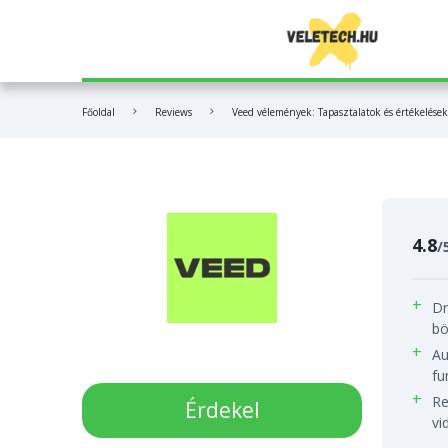
OpenVPN
Base44
Bitpanda vélemények
Főoldal
Reviews
Veed vélemények: Tapasztalatok és értékelések
NordVPN
FL Studio
Coinbase vélemények
Surfshark
Veed
MEXC vélemények
Bitdefender
Hostinger
4.8
/
ExpressVPN
Dr
bö
PureVPN
Au
fu
Re
Érdekel
vi