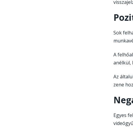
visszaje
Pozi
Sok felh
munkavég
A felhőa
anélkül,
Az általu
zene hoz
Nega
Egyes fel
videógyű