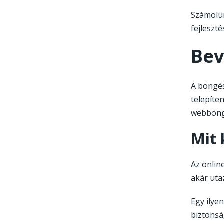
Számolun
fejleszt
Bev
A böngés
telepíte
webböng
Mit 
Az onlin
akár uta
Egy ilye
biztonsá