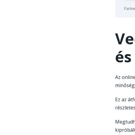
Partne
Ve
és
Az onlin
minőségi
Ez az át
részlete
Megtudha
kipróbál