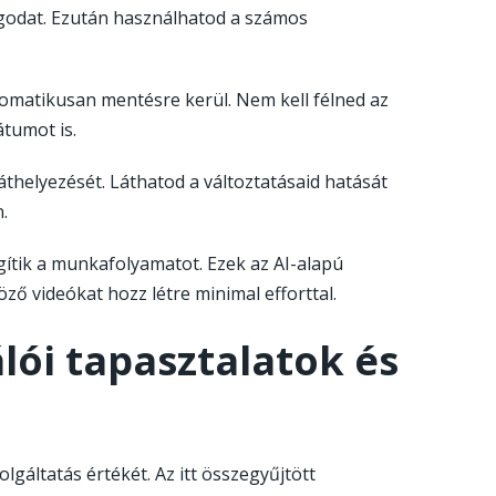
agodat. Ezután használhatod a számos
tomatikusan mentésre kerül. Nem kell félned az
tumot is.
áthelyezését. Láthatod a változtatásaid hatását
.
egítik a munkafolyamatot. Ezek az AI-alapú
öző videókat hozz létre minimal efforttal.
ói tapasztalatok és
lgáltatás értékét. Az itt összegyűjtött