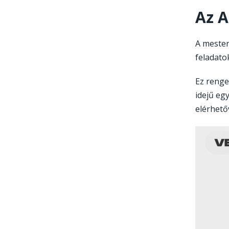
Az A
A mester
feladatok
Ez renge
idejű eg
elérhető