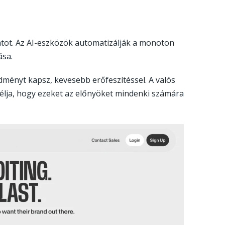
matot. Az AI-eszközök automatizálják a monoton
ása.
dményt kapsz, kevesebb erőfeszítéssel. A valós
élja, hogy ezeket az előnyöket mindenki számára
Go
eed_io