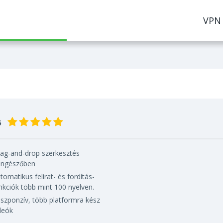
VPN
5
ag-and-drop szerkesztés
ngészőben
tomatikus felirat- és fordítás-
nkciók több mint 100 nyelven.
szponzív, több platformra kész
deók