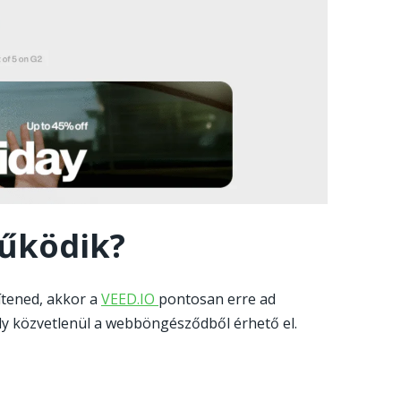
működik?
-
pítened, akkor a
VEED.IO
pontosan erre ad
Go
ely közvetlenül a webböngésződből érhető el.
veed_io