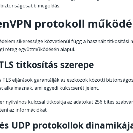
gbiztonságosabb megoldás.
nVPN protokoll működés
édelem sikeressége közvetlenül függ a használt titkosítási
gi réteg együttműködésén alapul.
TLS titkosítás szerepe
s TLS eljárások garantálják az eszközök közötti biztonságo
st alkalmaznak, ami egyedi kulcscserét jelent.
r nyilvános kulccsal titkosítja az adatokat 256 bites szabván
teni az információkat.
és UDP protokollok dinamikáj