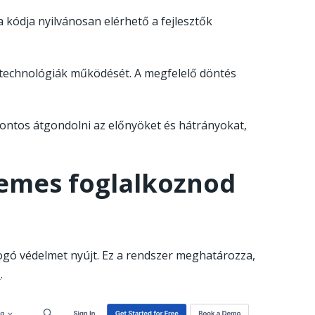
a kódja nyilvánosan elérhető a fejlesztők
technológiák működését. A megfelelő döntés
t fontos átgondolni az előnyöket és hátrányokat,
emes foglalkoznod
ogó védelmet nyújt. Ez a rendszer meghatározza,
-
N
.
Go
openvpn