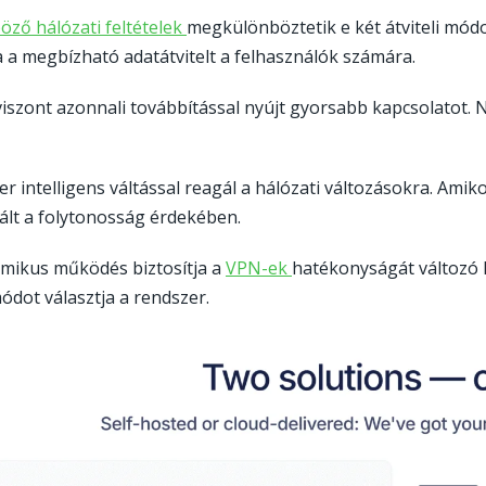
-
öző hálózati feltételek
megkülönböztetik e két átviteli módo
Go
ja a megbízható adatátvitelt a felhasználók számára.
openvpn
iszont azonnali továbbítással nyújt gyorsabb kapcsolatot. N
er intelligens váltással reagál a hálózati változásokra. Amiko
ált a folytonosság érdekében.
-
amikus működés biztosítja a
VPN-ek
hatékonyságát változó 
List
módot választja a rendszer.
vpn