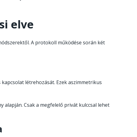
i elve
 módszerektől. A protokoll működése során két
s kapcsolat létrehozását. Ezek aszimmetrikus
y alapján. Csak a megfelelő privát kulccsal lehet
a