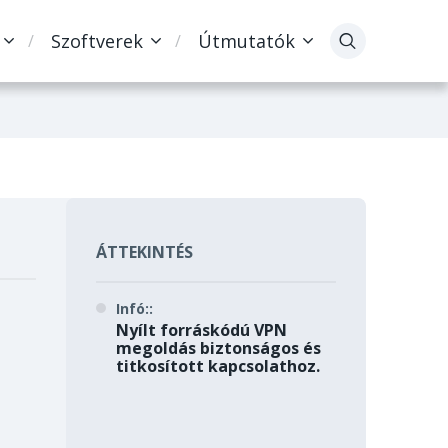
Szoftverek
Útmutatók
ÁTTEKINTÉS
Infó::
Nyílt forráskódú VPN
megoldás biztonságos és
titkosított kapcsolathoz.