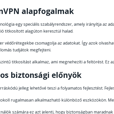
nVPN alapfogalmak
hnológia egy speciális szabályrendszer, amely irányítja az ad
ió titkosított alagúton keresztül halad.
er védőrétegekbe csomagolja az adatokat. Így azok olvasha
állomás tudjátok megfejteni.
szintű titkosítást alkalmaz, ami megnehezíti a feltörést. E
os biztonsági előnyök
orráskódú jelleg lehetővé teszi a folyamatos fejlesztést. Fejle
tokoll rugalmasan alkalmazható különböző eszközökön. Megv
ználók számára ez azt jelenti, hogy biztonságban maradnak 