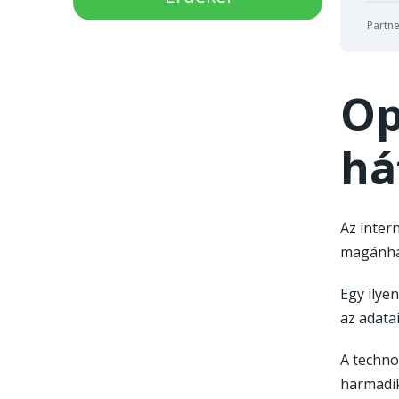
Partne
Op
há
Az inter
magánhál
Egy ilyen
az adata
A techno
harmadik