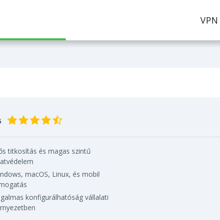
VPN
5
ős titkosítás és magas szintű
atvédelem
ndows, macOS, Linux, és mobil
mogatás
galmas konfigurálhatóság vállalati
rnyezetben