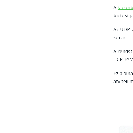
A
különb
biztosít
Az UDP v
során.
A rendsz
TCP-re v
Ez a din
átviteli 