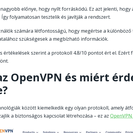
gnagyobb előnye, hogy nyílt forráskódú. Ez azt jelenti, hogy 
Így folyamatosan tesztelik és javítják a rendszert.
ználók számára létfontosságú, hogy megértse a különböző 
talához szükségesek a megbízható információk.
s értékelések szerint a protokoll 4.8/10 pontot ért el. Ezér
önt.
az OpenVPN és miért érd
e?
nológiák között kiemelkedik egy olyan protokoll, amely átf
ajlik a biztonságos kapcsolat létrehozása – ez az
OpenVP