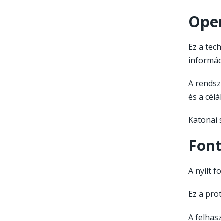
Ope
Ez a tec
informác
A rendsz
és a cél
Katonai 
Font
A nyílt f
Ez a pro
A felhas