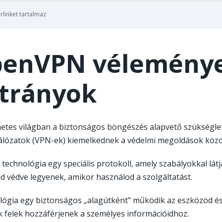
rlinket tartalmaz
enVPN vélemények
trányok
netes világban a biztonságos böngészés alapvető szükséglett
ózatok (VPN-ek) kiemelkednek a védelmi megoldások közö
 technológia egy speciális protokoll, amely szabályokkal látj
id védve legyenek, amikor használod a szolgáltatást.
lógia egy biztonságos „alagútként” működik az eszközöd és
 felek hozzáférjenek a személyes információidhoz.