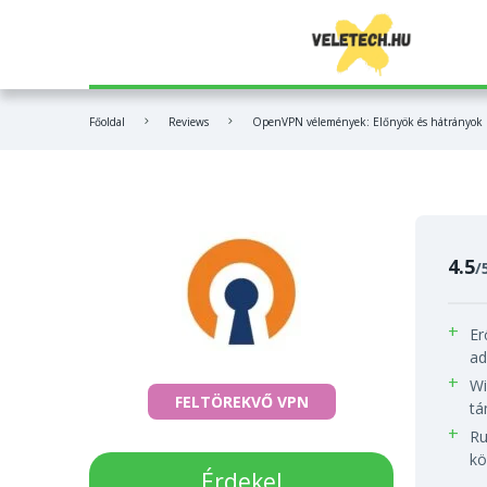
OpenVPN
Base44
Bitpanda vélemények
Főoldal
Reviews
OpenVPN vélemények: Előnyök és hátrányok
NordVPN
FL Studio
Coinbase vélemények
Surfshark
Veed
MEXC vélemények
Bitdefender
Hostinger
4.5
/
ExpressVPN
Er
ad
PureVPN
Wi
FELTÖREKVŐ VPN
tá
Ru
kö
Érdekel