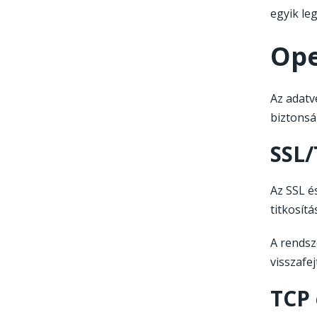
egyik le
Ope
Az adatv
biztonsá
SSL/
Az SSL é
titkosítá
A rendsze
visszafej
TCP 