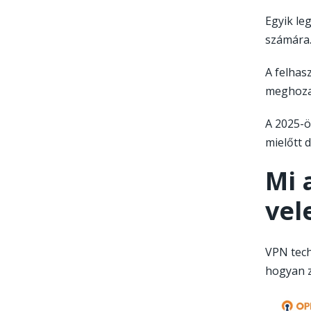
Egyik le
számára. 
A felhas
meghoza
A 2025-ö
mielőtt d
Mi 
vel
VPN tech
hogyan z