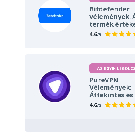
Bitdefender
vélemények: 
termék érték
4.6
/5
AZ EGYIK LEGOLC
PureVPN
Vélemények:
Áttekintés és 
4.6
/5