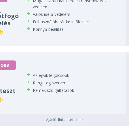
Magas szintű kártevő- és ransomware-
védelem
Valós idejű védelem
Átfogó
elés
Felhasználóbarát kezelőfelület
Könnyű beállítás
SÓBB
Az egyik legolcsóbb
Rengeteg szerver
teszt
Remek szolgáltatások
Ajánlói linket tartalmaz