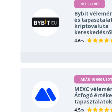
NÉPSZERŰ
Bybit vélemé
és tapasztala
kriptovaluta
kereskedésrő
4.6
/5
AKÁR 10 000 USD
MEXC vélemén
Átfogó értéke
tapasztalatok
4.5
/5