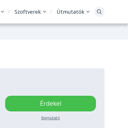
Szoftverek
Útmutatók
Érdekel
Bemutató