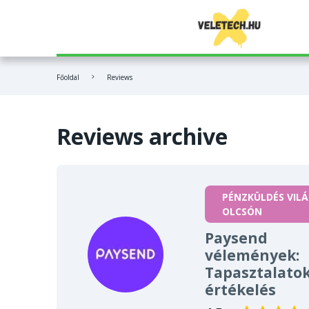
OpenVPN
Base44
Bitpanda vélemények
Főoldal
Reviews
NordVPN
FL Studio
Coinbase vélemények
Surfshark
Veed
MEXC vélemények
Reviews archive
Bitdefender
Hostinger
ExpressVPN
PÉNZKÜLDÉS VIL
OLCSÓN
PureVPN
Paysend
vélemények:
Tapasztalatok
értékelés