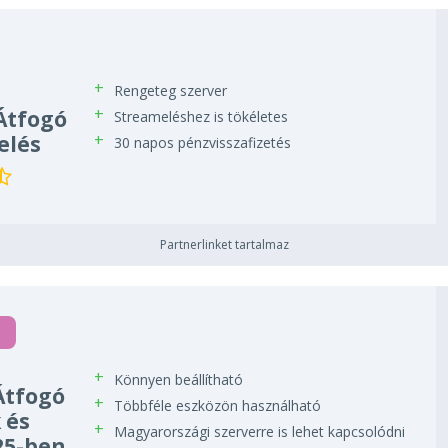
Rengeteg szerver
Átfogó
Streameléshez is tökéletes
elés
30 napos pénzvisszafizetés
Partnerlinket tartalmaz
Könnyen beállítható
Átfogó
Többféle eszközön használható
 és
Magyarországi szerverre is lehet kapcsolódni
25-ben