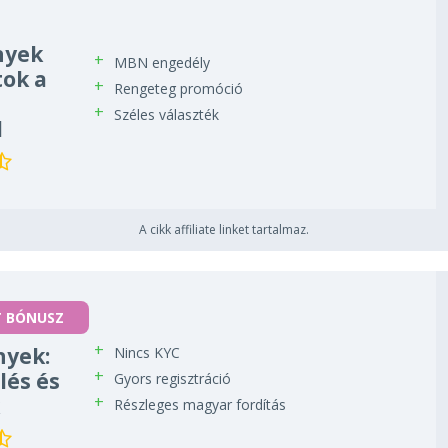
nyek
MBN engedély
tok a
Rengeteg promóció
Széles választék
l
A cikk affiliate linket tartalmaz.
T BÓNUSZ
yek:
Nincs KYC
lés és
Gyors regisztráció
Részleges magyar fordítás