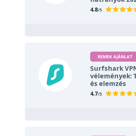
4.8
/5
REMEK AJÁNLAT
Surfshark VP
vélemények: 
és elemzés
4.7
/5