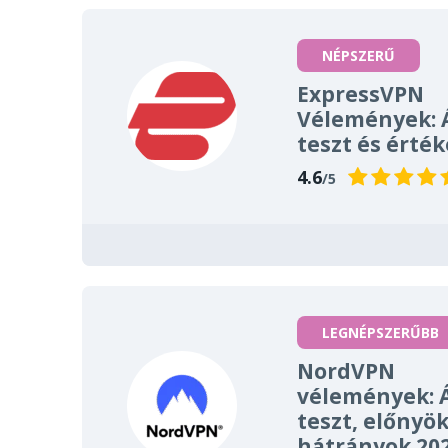
NÉPSZERŰ
ExpressVPN
Vélemények: 
teszt és érték
4.6
/5
LEGNÉPSZERŰBB
NordVPN
vélemények: 
teszt, előnyök
hátrányok 20