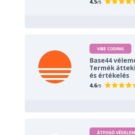
4.5
/5
VIBE CODING
Base44 vélem
Termék áttek
és értékelés
4.6
/5
ÁTFOGÓ VÉDELE