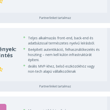
Partnerlinket tartalmaz
Teljes alkalmazás front-end, back-end és
adatbázissal természetes nyelvű leírásból.
ények:
Beépített autentikáció, felhasználókezelés és
intés
hoszting – nem kell külön infrastruktúrát
építeni.
deális MVP-khez, belső eszközökhöz vagy
non-tech alapú vállalkozóknak
Partnerlinket tartalmaz
M